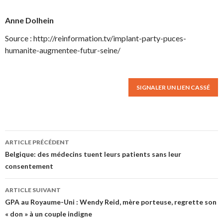
Anne Dolhein
Source : http://reinformation.tv/implant-party-puces-
humanite-augmentee-futur-seine/
SIGNALER UN LIEN CASSÉ
ARTICLE PRÉCÉDENT
Navigation des articles
Belgique: des médecins tuent leurs patients sans leur
consentement
ARTICLE SUIVANT
GPA au Royaume-Uni : Wendy Reid, mère porteuse, regrette son
« don » à un couple indigne