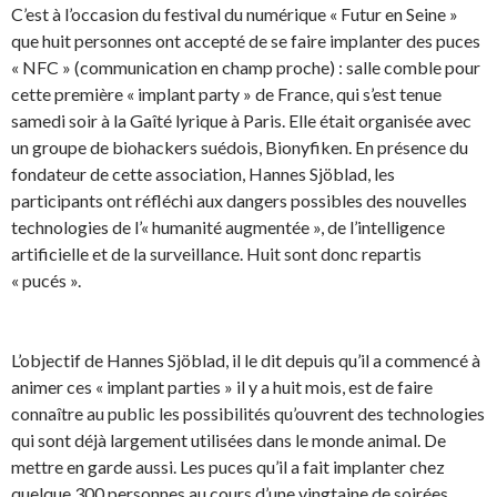
C’est à l’occasion du festival du numérique « Futur en Seine »
que huit personnes ont accepté de se faire implanter des puces
« NFC » (communication en champ proche) : salle comble pour
cette première « implant party » de France, qui s’est tenue
samedi soir à la Gaîté lyrique à Paris. Elle était organisée avec
un groupe de biohackers suédois, Bionyfiken. En présence du
fondateur de cette association, Hannes Sjöblad, les
participants ont réfléchi aux dangers possibles des nouvelles
technologies de l’« humanité augmentée », de l’intelligence
artificielle et de la surveillance. Huit sont donc repartis
« pucés ».
L’objectif de Hannes Sjöblad, il le dit depuis qu’il a commencé à
animer ces « implant parties » il y a huit mois, est de faire
connaître au public les possibilités qu’ouvrent des technologies
qui sont déjà largement utilisées dans le monde animal. De
mettre en garde aussi. Les puces qu’il a fait implanter chez
quelque 300 personnes au cours d’une vingtaine de soirées