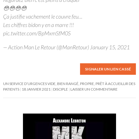
😳😳😳😳
Ça justifie vachement le couvre feu…
Les chiffres bidon y en a marre !!!
pic.twitter.com/BpMxmSfM0S
— Action Man Le Retour (@ManRetour) January 15, 2021
SIGNALER UN LIEN CASSÉ
UN SERVICE D’URGENCES VIDE, BIEN RANGÉ, PROPRE, PRÊT À ACCUEILLIR DES
PATIENTS
18 JANVIER 2021
DISCIPLE
LAISSER UN COMMENTAIRE