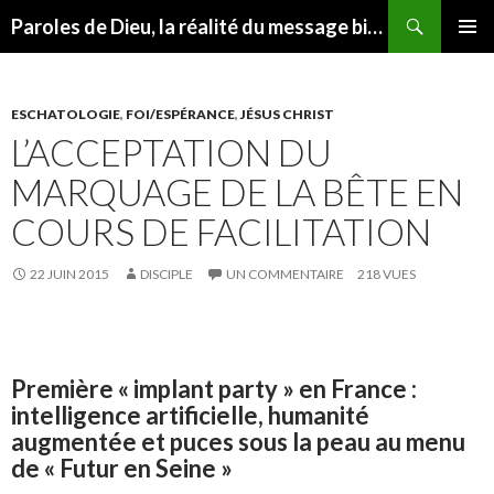
Recherche
Paroles de Dieu, la réalité du message biblique
ALLER AU CONTENU
MENU
PRINCI
ESCHATOLOGIE
,
FOI/ESPÉRANCE
,
JÉSUS CHRIST
L’ACCEPTATION DU
MARQUAGE DE LA BÊTE EN
COURS DE FACILITATION
22 JUIN 2015
DISCIPLE
UN COMMENTAIRE
218 VUES
Première « implant party » en France :
intelligence artificielle, humanité
augmentée et puces sous la peau au menu
de « Futur en Seine »