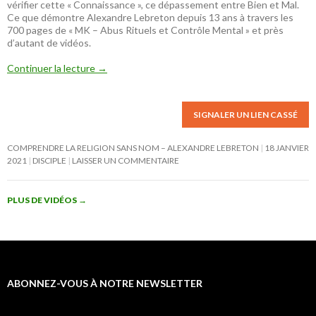
vérifier cette « Connaissance », ce dépassement entre Bien et Mal.
Ce que démontre Alexandre Lebreton depuis 13 ans à travers les
700 pages de « MK – Abus Rituels et Contrôle Mental » et près
d’autant de vidéos.
Continuer la lecture
→
SIGNALER UN LIEN CASSÉ
COMPRENDRE LA RELIGION SANS NOM – ALEXANDRE LEBRETON
18 JANVIER
2021
DISCIPLE
LAISSER UN COMMENTAIRE
PLUS DE VIDÉOS
→
ABONNEZ-VOUS À NOTRE NEWSLETTER