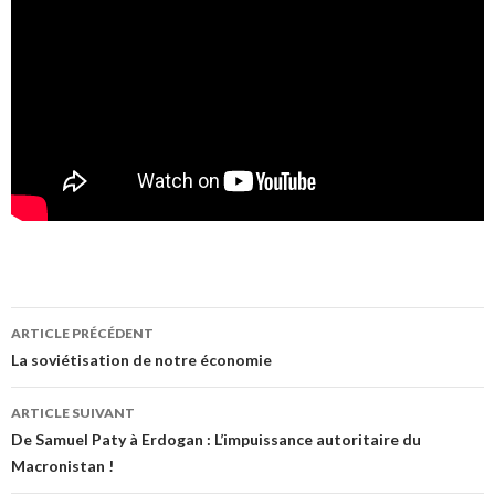
Navigation
ARTICLE PRÉCÉDENT
des
La soviétisation de notre économie
articles
ARTICLE SUIVANT
De Samuel Paty à Erdogan : L’impuissance autoritaire du
Macronistan !