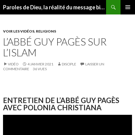
Recherche
Paroles de Dieu, la réalité du message biblique
ALLER
MENU
AU
PRINCI
CONTENU
VOIR LES VIDÉOS
,
RELIGIONS
L’ABBÉ GUY PAGÈS SUR
L’ISLAM
VIDÉO
4 JANVIER 2021
DISCIPLE
LAISSER UN
COMMENTAIRE
36 VUES
ENTRETIEN DE L’ABBÉ GUY PAGÈS
AVEC POLONIA CHRISTIANA