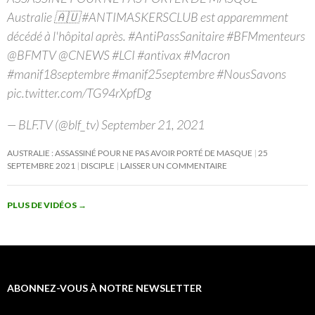
Australie 🇦🇺 #ANTIMASKERSCLUB est apparemment
décédé à l'hôpital après. #AntiPassSanitaire #BFMmenteurs
@BFMTV @CNEWS #LCI #antivax #Macron
#manif18septembre #manif25septembre #NousSavons
pic.twitter.com/TG94rXpfDg
— BLF.TV (@blf_tv) September 21, 2021
AUSTRALIE : ASSASSINÉ POUR NE PAS AVOIR PORTÉ DE MASQUE
25
SEPTEMBRE 2021
DISCIPLE
LAISSER UN COMMENTAIRE
PLUS DE VIDÉOS
→
ABONNEZ-VOUS À NOTRE NEWSLETTER