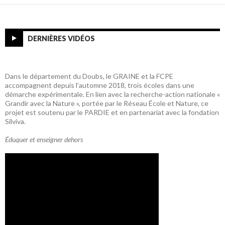
DERNIÈRES VIDÉOS
Dans le département du Doubs, le GRAINE et la FCPE
accompagnent depuis l’automne 2018, trois écoles dans une
démarche expérimentale. En lien avec la recherche-action nationale «
Grandir avec la Nature », portée par le Réseau École et Nature, ce
projet est soutenu par le PARDIE et en partenariat avec la fondation
Silviva.
Éduquer et enseigner dehors