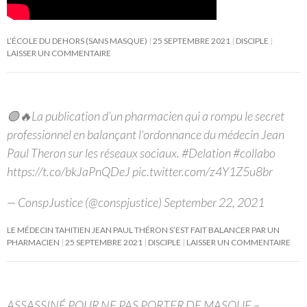
L’ÉCOLE DU DEHORS (SANS MASQUE)
25 SEPTEMBRE 2021
DISCIPLE
LAISSER UN COMMENTAIRE
🟢🔥La publication d’un pharmacien qui a rompu le secret
professionnel en balançant l'ordonnance du médecin Jean
Paul Theron sur les réseaux sociaux. #Delation #collabo
https://t.co/bkJaPnQDeJ pic.twitter.com/z4Y1Z5u8br
— ConspJustice (@conspjustice) September 22, 2021
LE MÉDECIN TAHITIEN JEAN PAUL THÉRON S’EST FAIT BALANCER PAR UN
PHARMACIEN
25 SEPTEMBRE 2021
DISCIPLE
LAISSER UN COMMENTAIRE
ASSASSINÉ POUR NE PAS PORTER DE MASQUE –