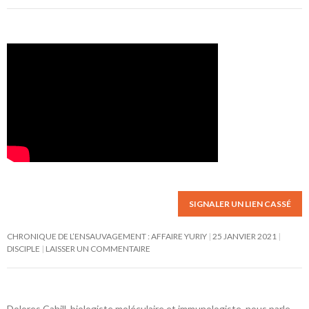
SIGNALER UN LIEN CASSÉ
CHRONIQUE DE L’ENSAUVAGEMENT : AFFAIRE YURIY
25 JANVIER 2021
DISCIPLE
LAISSER UN COMMENTAIRE
Dolores Cahill, biologiste moléculaire et immunologiste, nous parle