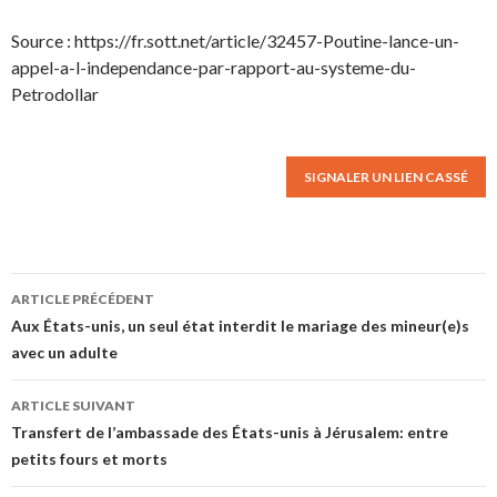
Source : https://fr.sott.net/article/32457-Poutine-lance-un-
appel-a-l-independance-par-rapport-au-systeme-du-
Petrodollar
SIGNALER UN LIEN CASSÉ
ARTICLE PRÉCÉDENT
Navigation des articles
Aux États-unis, un seul état interdit le mariage des mineur(e)s
avec un adulte
ARTICLE SUIVANT
Transfert de l’ambassade des États-unis à Jérusalem: entre
petits fours et morts