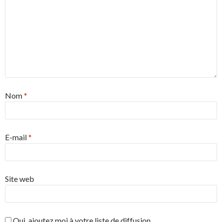
Nom
*
E-mail
*
Site web
Oui, ajoutez moi à votre liste de diffusion.