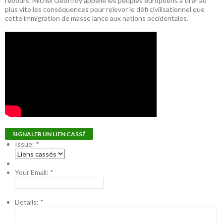
rebours. Michel Geoffroy appelle les peuples européens à tirer au
plus vite les conséquences pour relever le défi civilisationnel que
cette immigration de masse lance aux nations occidentales.
SIGNALER UN LIEN CASSÉ
Issue:
*
Your Email:
*
Details:
*