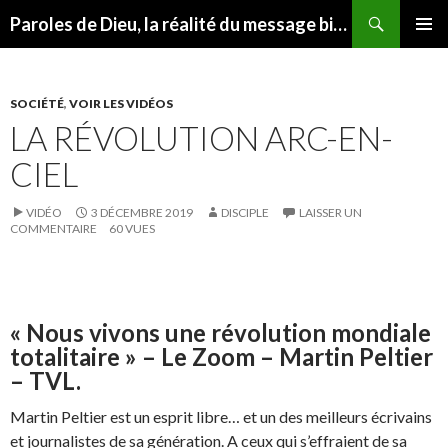
Recherche
Paroles de Dieu, la réalité du message biblique
ALLER
MENU
AU
PRINCI
CONTENU
SOCIÉTÉ
,
VOIR LES VIDÉOS
LA RÉVOLUTION ARC-EN-
CIEL
VIDÉO
3 DÉCEMBRE 2019
DISCIPLE
LAISSER UN
COMMENTAIRE
60 VUES
« Nous vivons une révolution mondiale
totalitaire » – Le Zoom – Martin Peltier
– TVL.
Martin Peltier est un esprit libre… et un des meilleurs écrivains
et journalistes de sa génération. A ceux qui s’effraient de sa