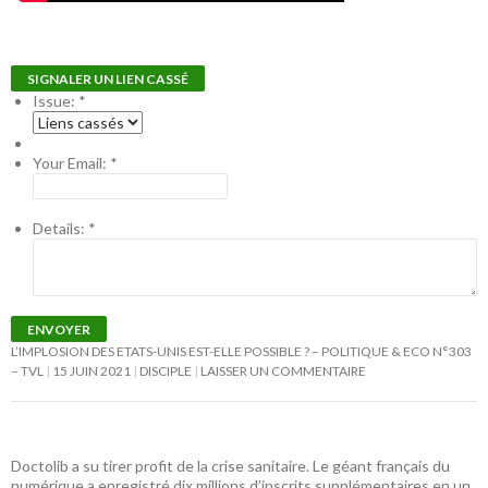
SIGNALER UN LIEN CASSÉ
Issue:
*
Your Email:
*
Details:
*
ENVOYER
L’IMPLOSION DES ETATS-UNIS EST-ELLE POSSIBLE ? – POLITIQUE & ECO N°303
– TVL
15 JUIN 2021
DISCIPLE
LAISSER UN COMMENTAIRE
Doctolib a su tirer profit de la crise sanitaire. Le géant français du
numérique a enregistré dix millions d’inscrits supplémentaires en un