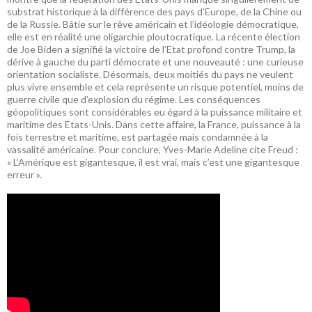
substrat historique à la différence des pays d’Europe, de la Chine ou
de la Russie. Bâtie sur le rêve américain et l’idéologie démocratique,
elle est en réalité une oligarchie ploutocratique. La récente élection
de Joe Biden a signifié la victoire de l’Etat profond contre Trump, la
dérive à gauche du parti démocrate et une nouveauté : une curieuse
orientation socialiste. Désormais, deux moitiés du pays ne veulent
plus vivre ensemble et cela représente un risque potentiel, moins de
guerre civile que d’explosion du régime. Les conséquences
géopolitiques sont considérables eu égard à la puissance militaire et
maritime des Etats-Unis. Dans cette affaire, la France, puissance à la
fois terrestre et maritime, est partagée mais condamnée à la
vassalité américaine. Pour conclure, Yves-Marie Adeline cite Freud :
« L’Amérique est gigantesque, il est vrai, mais c’est une gigantesque
erreur ».