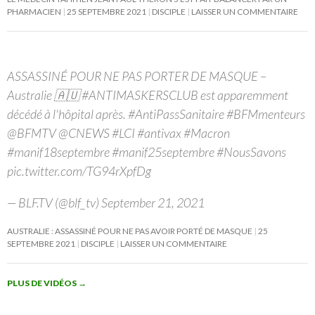
PHARMACIEN
25 SEPTEMBRE 2021
DISCIPLE
LAISSER UN COMMENTAIRE
ASSASSINÉ POUR NE PAS PORTER DE MASQUE –
Australie 🇦🇺 #ANTIMASKERSCLUB est apparemment
décédé à l'hôpital après. #AntiPassSanitaire #BFMmenteurs
@BFMTV @CNEWS #LCI #antivax #Macron
#manif18septembre #manif25septembre #NousSavons
pic.twitter.com/TG94rXpfDg
— BLF.TV (@blf_tv) September 21, 2021
AUSTRALIE : ASSASSINÉ POUR NE PAS AVOIR PORTÉ DE MASQUE
25
SEPTEMBRE 2021
DISCIPLE
LAISSER UN COMMENTAIRE
PLUS DE VIDÉOS
→