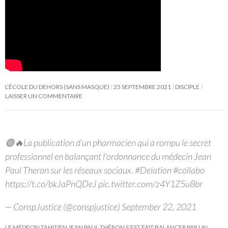
L’ÉCOLE DU DEHORS (SANS MASQUE)
25 SEPTEMBRE 2021
DISCIPLE
LAISSER UN COMMENTAIRE
🟢🔥La publication d’un pharmacien qui a rompu le secret
professionnel en balançant l'ordonnance du médecin Jean
Paul Theron sur les réseaux sociaux. #Delation #collabo
https://t.co/bkJaPnQDeJ pic.twitter.com/z4Y1Z5u8br
— ConspJustice (@conspjustice) September 22, 2021
LE MÉDECIN TAHITIEN JEAN PAUL THÉRON S’EST FAIT BALANCER PAR UN