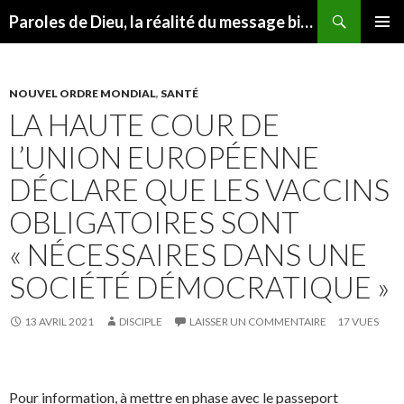
Recherche
Paroles de Dieu, la réalité du message biblique
ALLER
MENU
AU
PRINCI
CONTENU
NOUVEL ORDRE MONDIAL
,
SANTÉ
LA HAUTE COUR DE
L’UNION EUROPÉENNE
DÉCLARE QUE LES VACCINS
OBLIGATOIRES SONT
« NÉCESSAIRES DANS UNE
SOCIÉTÉ DÉMOCRATIQUE »
13 AVRIL 2021
DISCIPLE
LAISSER UN COMMENTAIRE
17 VUES
Pour information, à mettre en phase avec le passeport