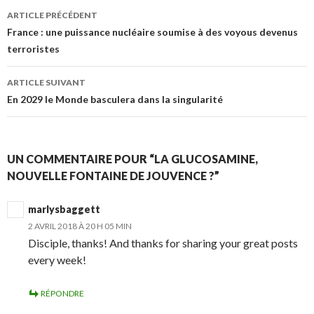
ARTICLE PRÉCÉDENT
Navigation des articles
France : une puissance nucléaire soumise à des voyous devenus
terroristes
ARTICLE SUIVANT
En 2029 le Monde basculera dans la singularité
UN COMMENTAIRE POUR “LA GLUCOSAMINE,
NOUVELLE FONTAINE DE JOUVENCE ?”
marlysbaggett
2 AVRIL 2018 À 20 H 05 MIN
Disciple, thanks! And thanks for sharing your great posts
every week!
RÉPONDRE