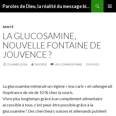
Recherche
Paroles de Dieu, la réalité du message biblique
ALLER AU CONTENU
MENU
PRINCI
SANTÉ
LA GLUCOSAMINE,
NOUVELLE FONTAINE DE
JOUVENCE ?
31 MARS 2018
DISCIPLE
UN COMMENTAIRE
159 VUES
La glucosamine mimerait un régime « low carb » et rallongerait
l’espérance de vie de 10 % chez la souris.
Vivre plus longtemps grâce à un complément alimentaire
accessible à tous, c’est peut-être possible grâce à la
glucosamine ! Des chercheurs suisses et allemands publient