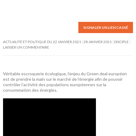
SIGNALER UN LIEN CASSÉ
ACTUALITÉ ET POLITIQUE DU 22 JANVIER 2021
28 JANVIER 2021
DISCIPLE
LAISSER UN COMMENTAIRE
Véritable escroquerie écologique, l’enjeu du Green deal européen
est de prendre la main sur le marché de l’énergie afin de pouvoir
contrôler l’activité des populations européennes sur la
consommation des énergies.