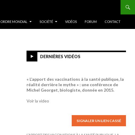
 ORDRE MONDIAL
SOCIÉTÉ
VIDÉOS
FORUM
CONTACT
DERNIÈRES VIDÉOS
« L’apport des vaccinations à la santé publique, la
réalité derrière le mythe » : une conférence de
Michel Georget, biologiste, donnée en 2015.
Voir la video
SIGNALER UN LIEN CASSÉ
L’APPORT DES VACCINATIONS À LA SANTÉ PUBLIQUE, LA