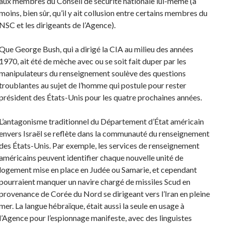
aux membres du Conseil de sécurité nationale lui-même (à
moins, bien sûr, qu’il y ait collusion entre certains membres du
NSC et les dirigeants de l’Agence).
Que George Bush, qui a dirigé la CIA au milieu des années
1970, ait été de mèche avec ou se soit fait duper par les
manipulateurs du renseignement soulève des questions
troublantes au sujet de l’homme qui postule pour rester
président des États-Unis pour les quatre prochaines années.
L’antagonisme traditionnel du Département d’État américain
envers Israël se reflète dans la communauté du renseignement
des États-Unis. Par exemple, les services de renseignement
américains peuvent identifier chaque nouvelle unité de
logement mise en place en Judée ou Samarie, et cependant
pourraient manquer un navire chargé de missiles Scud en
provenance de Corée du Nord se dirigeant vers l’Iran en pleine
mer. La langue hébraïque, était aussi la seule en usage à
l’Agence pour l’espionnage manifeste, avec des linguistes