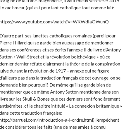
l’origine de la franc-maçonnerie, il vaut mieux se référer au Pr
Lozac’hmeur (qui est pourtant catholique tout comme lui):
https://www.youtube.com/watch?v=WKWdIaOWunQ
D’autre part, ses lunettes catholiques romaines (pareil pour
Pierre Hillard qui se garde bien au passage de mentionner
dans ses conférences et ses écrits l’annexe II du livre d’Antony
Sutton « Wall-Street et la révolution bolchévique » où ce
dernier dernier réfute clairement la théorie de la conspiration
juive durant la révolution de 1917 – annexe qui ne figure
d’ailleurs pas dans la traduction français de cet ouvrage, on se
demande bien pourquoi? De même qu’il se garde bien de
mentionner que ce même Antony Sutton mentionne dans son
livre sur les Skull & Bones que ces derniers sont foncièrement
antisémites, cf le chapitre intitulé « La connexion britannique »
dans cette traduction française:
http://barruel.com/introduction-a-l-ordre.html) l’empêchent
de considérer tous les faits (une de mes amies à connu