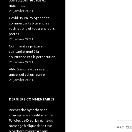
Stéréotypes : le deus ex
machina…
21 janvier 2021
Covid-19 en Pologne : des
commerçants bravent les
restrictions et rouvrent leurs
portes
21 janvier 2021
Comment se préparer
spirituellement à la
souffrance et à la persécution
21 janvier 2021
Aldo Sterone – Le revenu
universel est un leurre
21 janvier 2021
DERNIERS COMMENTAIRES
Recherche hyperbare et
atmosphère antédiluvienne |
Paroles de Dieu, la réalité du
message biblique
dans
Une
ARTICL
biosphère hyperbare aux