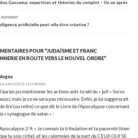
gation des articles
u Gassama: expertises et théories du complot – Un an après
 SUIVANT
lligence artificielle peut-elle être créative ?
MENTAIRES POUR “JUDAÏSME ET FRANC
NERIE EN ROUTE VERS LE NOUVEL ORDRE”
dogna
14 JUIN 2019 À 13 H 49 MIN
J’aurais pu mentionner les actions anti-Israël du « juif » Soros
aussi, mais je ce ne sera pas nécessaire. Enfin, je lui suggérerait
de lire (ou relire) ce que dit le Livre de l’Apocalypse concernant
la « synagogue de satan » :
Apocalypse 2:9: « Je connais ta tribulation et ta pauvreté (bien
que tu sois riche), et les calomnies de la part de CEUX QUI SE