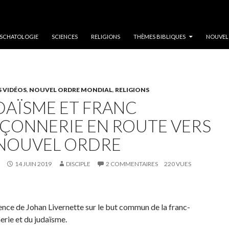
SCHATOLOGIE
SCIENCES
RELIGIONS
THÈMES BIBLIQUES
NOUVEL
S VIDÉOS
,
NOUVEL ORDRE MONDIAL
,
RELIGIONS
DAÏSME ET FRANC
ÇONNERIE EN ROUTE VERS
 NOUVEL ORDRE
14 JUIN 2019
DISCIPLE
2 COMMENTAIRES
220 VUES
nce de Johan Livernette sur le but commun de la franc-
rie et du judaïsme.