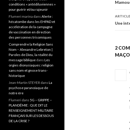
Navi
Mamoudo
conditions « antédiluviennes »
pour guérir et/ou rajeunir
ARTICLE
Flumeri marina
dans
Alerte :
hécatombe dans les EHPAD et
Une inte
accélération de la campagne
de vaccination en direction
des personnes trisomiques
Comprendre la Religion Sans
2 COM
Nom – Alexandre Lebreton |
MAÇON
Paroles de Dieu, la réalité du
message biblique
dans
Les
orgies dionysiaques: religion
sans nom et gnose trans-
historique
Jean-Martin STEYER
dans
La
psychose paranoïaque de
notre ère
Flumeri
dans
5G – GRIPPE –
PLANDÉMIE : QUE DIT LE
RENSEIGNEMENT MILITAIRE
FRANÇAIS SUR LES DESSOUS
DE LA CRISE ?