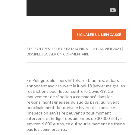
SIGNALER UN LIEN CASSÉ
STÉRÉOTYPES : LE DEUS EX MACHINA…
21 JANVIER 2021
DISCIPLE
LAISSER UN COMMENTAIRE
En Pologne, plusieurs hôtels, restaurants, et bars
annoncent avoir rouvert le lundi 18 janvier malgré les
restrictions pour lutter contre le Covid-19. Ce
mouvement de rébellion a commencé dans les
régions montagneuses du sud du pays, qui vivent
principalement du tourisme hivernal. La police et
l’inspection sanitaire peuvent à tout moment
intervenir et infliger des amendes de 30 000 zlotys,
environ 6 600 euros, ce qui pour le moment ne freine
pas les commerçants.