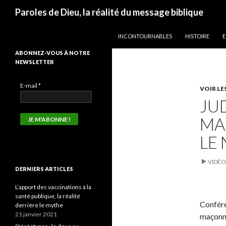
Recherche
Paroles de Dieu, la réalité du message biblique
ALLER AU CONTENU
INCONTOURNABLES
HISTOIRE
E
ABONNEZ-VOUS À NOTRE
NEWSLETTER
E-mail
*
VOIR LE
JU
MA
LE
VIDÉO
DERNIERS ARTICLES
L’apport des vaccinations à la
santé publique, la réalité
Confére
derrière le mythe
21 janvier 2021
maçonne