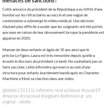
menacés de sanctions !
Cette annonce du président de la République a eu l’effet d’une
bombe sur les réfractaires au vaccin et une vague de
contestation a submergé le milieu médical. Une décision
d’autant plus difficile à avaler que les soignants ont été portés
aux nues en raison de leur dévouement lorsque la pandémie est
apparue en 2020.
Maman de deux enfants et âgée de 35 ans ainsi que le
précise
Le Figaro
, Laura est très remontée depuis qu’elle a
écouté le discours du président ce lundi. Ne souhaitant pas se
faire vacciner, cette infirmière qui exerce au sein d’une
structure pour enfants lourdement handicapés en Charente-
Maritime a filmé sa réaction dans une vidéo.
@lolotte131111L infirmière rend sa blouse #covod19
#macron #crisecovid #soignant #infirmiere♬ son
original – lolotte