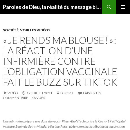
Recherche
Paroles de Dieu, la réalité du message biblique
ALLER
MENU
AU
PRINCI
CONTENU
SOCIÉTÉ
,
VOIR LES VIDÉOS
« JE RENDS MA BLOUSE ! » :
LA RÉACTION D’UNE
INFIRMIÈRE CONTRE
L’OBLIGATION VACCINALE
FAIT LE BUZZ SUR TIKTOK
VIDÉO
17 JUILLET 2021
DISCIPLE
LAISSER UN
COMMENTAIRE
48 VUES
Une infirmière prépare une dose du vaccin Pfizer-BioNTech contre le Covid-19 à l’hôpital
militaire Begin de Saint-Mande, à l’est de Paris, au lendemain du début de la vaccination