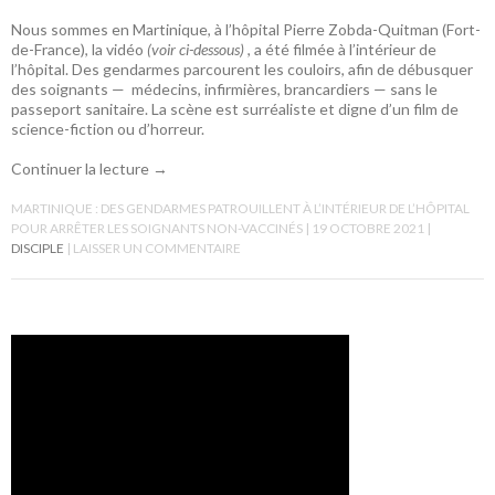
Nous sommes en Martinique, à l’hôpital Pierre Zobda-Quitman (Fort-
de-France), la vidéo
(voir ci-dessous)
, a été filmée à l’intérieur de
l’hôpital. Des gendarmes parcourent les couloirs, afin de débusquer
des soignants — médecins, infirmières, brancardiers — sans le
passeport sanitaire. La scène est surréaliste et digne d’un film de
science-fiction ou d’horreur.
Continuer la lecture
→
MARTINIQUE : DES GENDARMES PATROUILLENT À L’INTÉRIEUR DE L’HÔPITAL
POUR ARRÊTER LES SOIGNANTS NON-VACCINÉS
19 OCTOBRE 2021
DISCIPLE
LAISSER UN COMMENTAIRE