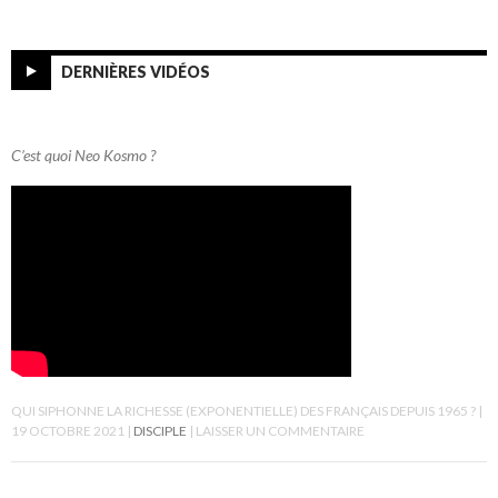
DERNIÈRES VIDÉOS
C’est quoi Neo Kosmo ?
QUI SIPHONNE LA RICHESSE (EXPONENTIELLE) DES FRANÇAIS DEPUIS 1965 ?
19 OCTOBRE 2021
DISCIPLE
LAISSER UN COMMENTAIRE