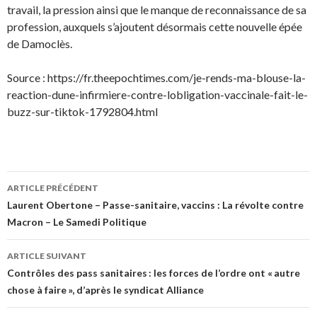
travail, la pression ainsi que le manque de reconnaissance de sa
profession, auxquels s’ajoutent désormais cette nouvelle épée
de Damoclès.
Source : https://fr.theepochtimes.com/je-rends-ma-blouse-la-
reaction-dune-infirmiere-contre-lobligation-vaccinale-fait-le-
buzz-sur-tiktok-1792804.html
Navigation
ARTICLE PRÉCÉDENT
des
Laurent Obertone – Passe-sanitaire, vaccins : La révolte contre
Macron – Le Samedi Politique
articles
ARTICLE SUIVANT
Contrôles des pass sanitaires : les forces de l’ordre ont « autre
chose à faire », d’après le syndicat Alliance