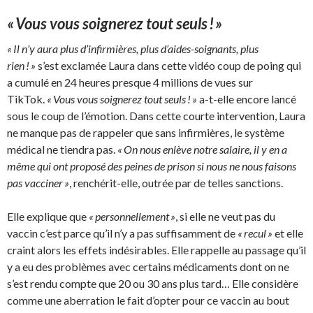
« Vous vous soignerez tout seuls ! »
« Il n’y aura plus d’infirmières, plus d’aides-soignants, plus
rien ! »
s’est exclamée Laura dans cette vidéo coup de poing qui
a cumulé en 24 heures presque 4 millions de vues sur
TikTok.
« Vous vous soignerez tout seuls ! »
a-t-elle encore lancé
sous le coup de l’émotion. Dans cette courte intervention, Laura
ne manque pas de rappeler que sans infirmières, le système
médical ne tiendra pas.
« On nous enlève notre salaire, il y en a
même qui ont proposé des peines de prison si nous ne nous faisons
pas vacciner »
, renchérit-elle, outrée par de telles sanctions.
Elle explique que
« personnellement »
, si elle ne veut pas du
vaccin c’est parce qu’il n’y a pas suffisamment de
« recul »
et elle
craint alors les effets indésirables. Elle rappelle au passage qu’il
y a eu des problèmes avec certains médicaments dont on ne
s’est rendu compte que 20 ou 30 ans plus tard… Elle considère
comme une aberration le fait d’opter pour ce vaccin au bout