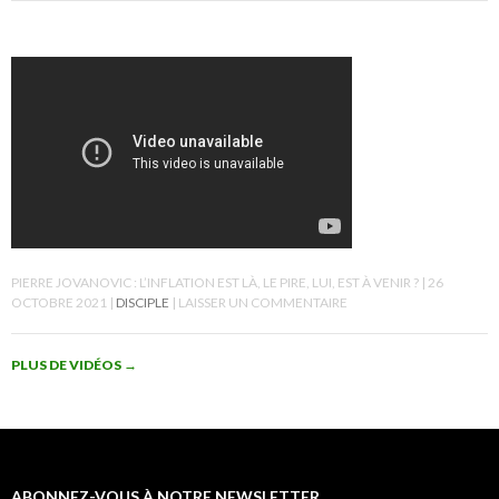
PIERRE JOVANOVIC : L’INFLATION EST LÀ, LE PIRE, LUI, EST À VENIR ?
26
OCTOBRE 2021
DISCIPLE
LAISSER UN COMMENTAIRE
PLUS DE VIDÉOS
→
ABONNEZ-VOUS À NOTRE NEWSLETTER