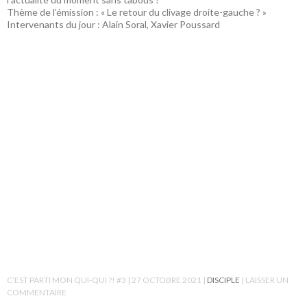
Thème de l’émission : « Le retour du clivage droite-gauche ? »
Intervenants du jour : Alain Soral, Xavier Poussard
C’EST PARTI MON QUI-QUI ?! #3
27 OCTOBRE 2021
DISCIPLE
LAISSER UN
COMMENTAIRE