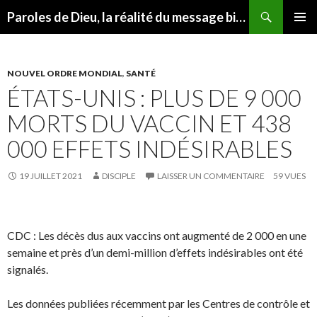
Recherche
Paroles de Dieu, la réalité du message biblique
ALLER
MENU
AU
PRINCI
CONTENU
NOUVEL ORDRE MONDIAL
,
SANTÉ
ÉTATS-UNIS : PLUS DE 9 000
MORTS DU VACCIN ET 438
000 EFFETS INDÉSIRABLES
19 JUILLET 2021
DISCIPLE
LAISSER UN COMMENTAIRE
59 VUES
CDC : Les décès dus aux vaccins ont augmenté de 2 000 en une
semaine et près d’un demi-million d’effets indésirables ont été
signalés.
Les données publiées récemment par les Centres de contrôle et