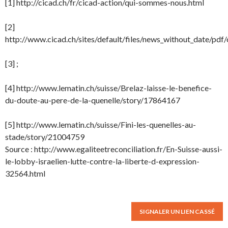
[1] http://cicad.ch/fr/cicad-action/qui-sommes-nous.html
[2]
http://www.cicad.ch/sites/default/files/news_without_date/pdf
[3] ;
[4] http://www.lematin.ch/suisse/Brelaz-laisse-le-benefice-
du-doute-au-pere-de-la-quenelle/story/17864167
[5] http://www.lematin.ch/suisse/Fini-les-quenelles-au-
stade/story/21004759
Source : http://www.egaliteetreconciliation.fr/En-Suisse-aussi-
le-lobby-israelien-lutte-contre-la-liberte-d-expression-
32564.html
SIGNALER UN LIEN CASSÉ