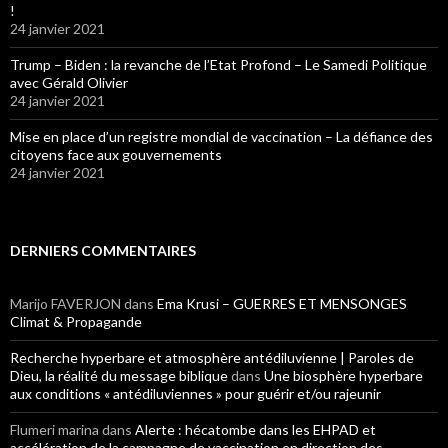
!
24 janvier 2021
Trump – Biden : la revanche de l’Etat Profond – Le Samedi Politique
avec Gérald Olivier
24 janvier 2021
Mise en place d’un registre mondial de vaccination – La défiance des
citoyens face aux gouvernements
24 janvier 2021
DERNIERS COMMENTAIRES
Marijo FAVERJON
dans
Ema Krusi – GUERRES ET MENSONGES
Climat & Propagande
Recherche hyperbare et atmosphère antédiluvienne | Paroles de
Dieu, la réalité du message biblique
dans
Une biosphère hyperbare
aux conditions « antédiluviennes » pour guérir et/ou rajeunir
Flumeri marina
dans
Alerte : hécatombe dans les EHPAD et
accélération de la campagne de vaccination en direction des