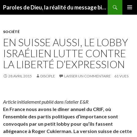
Recherche
Paroles de Dieu, la réalité du message biblique
ALLER AU CONTENU
MENU
PRINCI
SOCIÉTÉ
EN SUISSE AUSSI, LE LOBBY
ISRAÉLIEN LUTTE CONTRE
LA LIBERTÉ D’EXPRESSION
28 AVRIL 2015
DISCIPLE
LAISSER UN COMMENTAIRE
61 VUES
Article initialement publié dans l’atelier E&R
En France nous avons le dîner annuel du CRIF, où
l’ensemble des partis politiques d’importance sont
convoqués par un petit lobby pour qu’ils fassent
allégeance à Roger Cukierman. La version suisse de cette