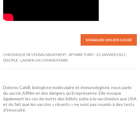
SIGNALER UN LIEN CASSÉ
CHRONIQUE DE L’ENSAUVAGEMENT : AFFAIRE YURIY
25 JANVIER 2021
DISCIPLE
LAISSER UN COMMENTAIRE
Dolores Cahill, biologiste moléculaire et immunologiste, nous parle
du vaccin ARNm et des dangers qu’il représente. Elle évoque
également les cas de morts des bébés suite à la vaccination aux USA
et du fait que les vaccins « récents » ne sont pas soumis à des tests
d’innocuité.