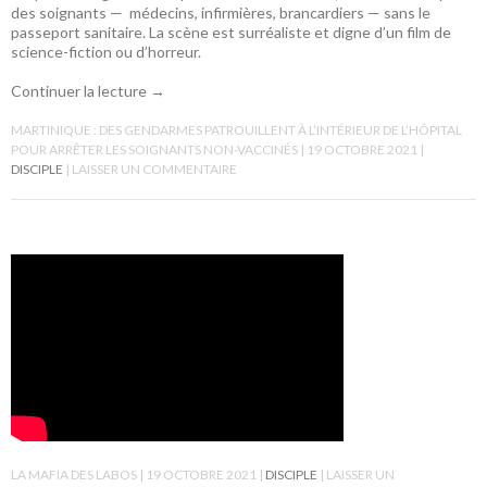
des soignants — médecins, infirmières, brancardiers — sans le
passeport sanitaire. La scène est surréaliste et digne d’un film de
science-fiction ou d’horreur.
Continuer la lecture
→
MARTINIQUE : DES GENDARMES PATROUILLENT À L’INTÉRIEUR DE L’HÔPITAL
POUR ARRÊTER LES SOIGNANTS NON-VACCINÉS
19 OCTOBRE 2021
DISCIPLE
LAISSER UN COMMENTAIRE
LA MAFIA DES LABOS
19 OCTOBRE 2021
DISCIPLE
LAISSER UN