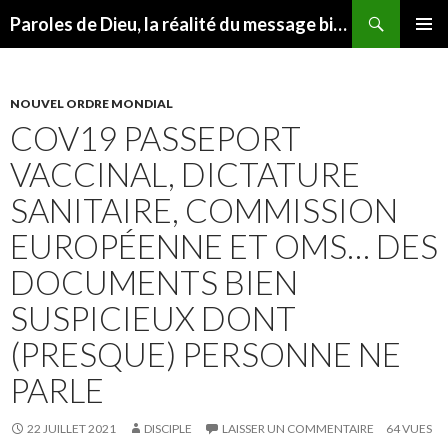
Recherche
Paroles de Dieu, la réalité du message biblique
ALLER
MENU
AU
PRINCI
CONTENU
NOUVEL ORDRE MONDIAL
COV19 PASSEPORT
VACCINAL, DICTATURE
SANITAIRE, COMMISSION
EUROPÉENNE ET OMS… DES
DOCUMENTS BIEN
SUSPICIEUX DONT
(PRESQUE) PERSONNE NE
PARLE
22 JUILLET 2021
DISCIPLE
LAISSER UN COMMENTAIRE
64 VUES