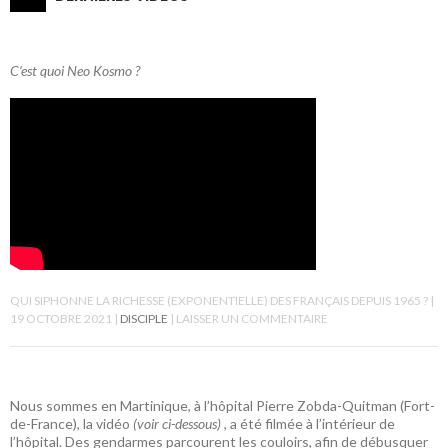
C’est quoi Neo Kosmo ?
QUI SIPHONNE LA RICHESSE (EXPONENTIELLE) DES FRANÇAIS DEPUIS 1965 ?
19 OCTOBRE 2021
DISCIPLE
LAISSER UN COMMENTAIRE
Nous sommes en Martinique, à l’hôpital Pierre Zobda-Quitman (Fort-
de-France), la vidéo
(voir ci-dessous)
, a été filmée à l’intérieur de
l’hôpital. Des gendarmes parcourent les couloirs, afin de débusquer