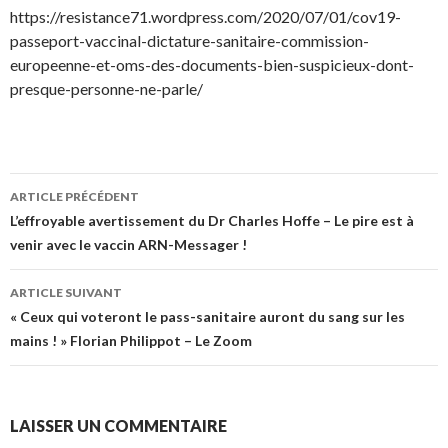
https://resistance71.wordpress.com/2020/07/01/cov19-
passeport-vaccinal-dictature-sanitaire-commission-
europeenne-et-oms-des-documents-bien-suspicieux-dont-
presque-personne-ne-parle/
Navigation
ARTICLE PRÉCÉDENT
des
L’effroyable avertissement du Dr Charles Hoffe – Le pire est à
venir avec le vaccin ARN-Messager !
articles
ARTICLE SUIVANT
« Ceux qui voteront le pass-sanitaire auront du sang sur les
mains ! » Florian Philippot – Le Zoom
LAISSER UN COMMENTAIRE