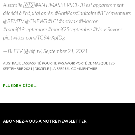
Australie 🇦🇺 #ANTIMASKERSCLUB est apparemment
décédé à l'hôpital après. #AntiPassSanitaire #BFMmenteurs
@BFMTV @CNEWS #LCI #antivax #Macron
#manif18septembre #manif25septembre #NousSavons
pic.twitter.com/TG94rXpfDg
— BLF.TV (@blf_tv) September 21, 2021
AUSTRALIE : ASSASSINÉ POUR NE PAS AVOIR PORTÉ DE MASQUE
25
SEPTEMBRE 2021
DISCIPLE
LAISSER UN COMMENTAIRE
PLUS DE VIDÉOS
→
ABONNEZ-VOUS À NOTRE NEWSLETTER