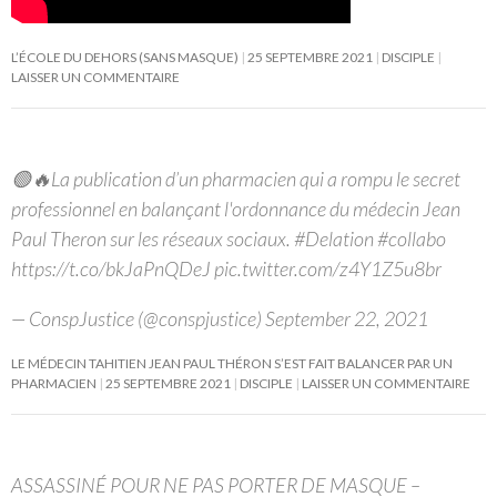
L’ÉCOLE DU DEHORS (SANS MASQUE)
25 SEPTEMBRE 2021
DISCIPLE
LAISSER UN COMMENTAIRE
🟢🔥La publication d’un pharmacien qui a rompu le secret
professionnel en balançant l'ordonnance du médecin Jean
Paul Theron sur les réseaux sociaux. #Delation #collabo
https://t.co/bkJaPnQDeJ pic.twitter.com/z4Y1Z5u8br
— ConspJustice (@conspjustice) September 22, 2021
LE MÉDECIN TAHITIEN JEAN PAUL THÉRON S’EST FAIT BALANCER PAR UN
PHARMACIEN
25 SEPTEMBRE 2021
DISCIPLE
LAISSER UN COMMENTAIRE
ASSASSINÉ POUR NE PAS PORTER DE MASQUE –