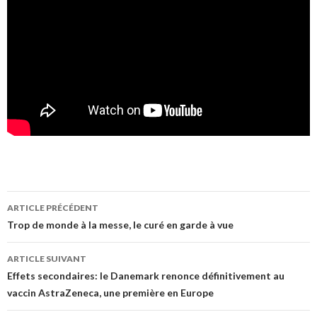
Navigation
ARTICLE PRÉCÉDENT
des
Trop de monde à la messe, le curé en garde à vue
articles
ARTICLE SUIVANT
Effets secondaires: le Danemark renonce définitivement au
vaccin AstraZeneca, une première en Europe