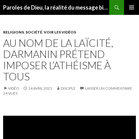
Recherche
Paroles de Dieu, la réalité du message biblique
ALLER
MENU
AU
PRINCI
CONTENU
RELIGIONS
,
SOCIÉTÉ
,
VOIR LES VIDÉOS
AU NOM DE LA LAÏCITÉ,
DARMANIN PRÉTEND
IMPOSER L’ATHÉISME À
TOUS
VIDÉO
14 AVRIL 2021
DISCIPLE
LAISSER UN COMMENTAIRE
24 VUES